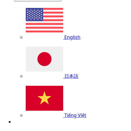
English
日本語
Tiếng Việt